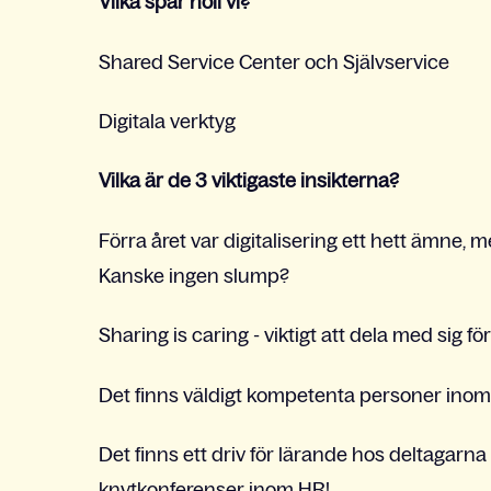
Vilka spår höll vi?
Shared Service Center och Självservice
Digitala verktyg
Vilka är de 3 viktigaste insikterna?
Förra året var digitalisering ett hett ämne, m
Kanske ingen slump?
Sharing is caring - viktigt att dela med sig fö
Det finns väldigt kompetenta personer inom
Det finns ett driv för lärande hos deltagarn
knytkonferenser inom HR!