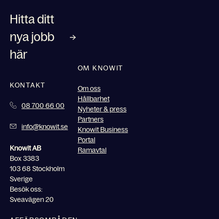
Hitta ditt
nya jobb
här
OM KNOWIT
KONTAKT
Om oss
Hållbarhet
08 700 66 00
Nyheter & press
Partners
info@knowit.se
Knowit Business
Portal
Knowit AB
Ramavtal
Box 3383
103 68 Stockholm
Sverige
Besök oss:
Sveavägen 20