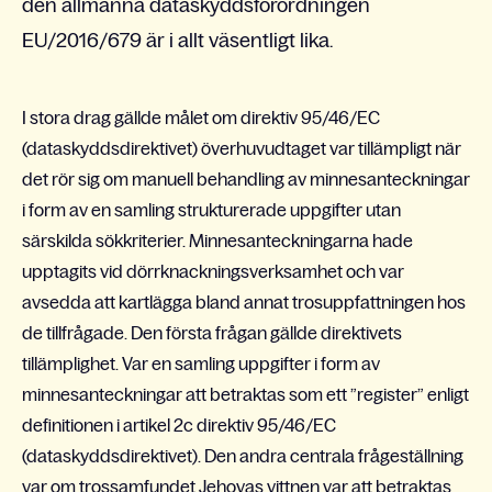
den allmänna dataskyddsförordningen
EU/2016/679 är i allt väsentligt lika.
I stora drag gällde målet om direktiv 95/46/EC
(dataskyddsdirektivet) överhuvudtaget var tillämpligt när
det rör sig om manuell behandling av minnesanteckningar
i form av en samling strukturerade uppgifter utan
särskilda sökkriterier. Minnesanteckningarna hade
upptagits vid dörrknackningsverksamhet och var
avsedda att kartlägga bland annat trosuppfattningen hos
de tillfrågade. Den första frågan gällde direktivets
tillämplighet. Var en samling uppgifter i form av
minnesanteckningar att betraktas som ett ”register” enligt
definitionen i artikel 2c direktiv 95/46/EC
(dataskyddsdirektivet). Den andra centrala frågeställning
var om trossamfundet Jehovas vittnen var att betraktas