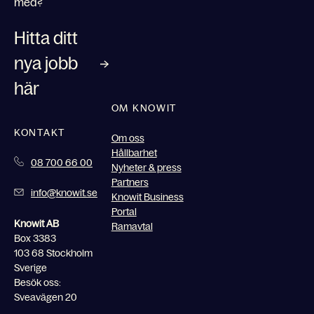
med?
Hitta ditt
nya jobb
här
OM KNOWIT
KONTAKT
Om oss
Hållbarhet
08 700 66 00
Nyheter & press
Partners
info@knowit.se
Knowit Business
Portal
Knowit AB
Ramavtal
Box 3383
103 68 Stockholm
Sverige
Besök oss:
Sveavägen 20