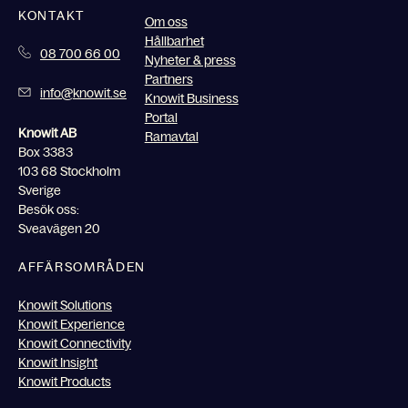
KONTAKT
Om oss
Hållbarhet
08 700 66 00
Nyheter & press
Partners
info@knowit.se
Knowit Business
Portal
Knowit AB
Ramavtal
Box 3383
103 68 Stockholm
Sverige
Besök oss:
Sveavägen 20
AFFÄRSOMRÅDEN
Knowit Solutions
Knowit Experience
Knowit Connectivity
Knowit Insight
Knowit Products