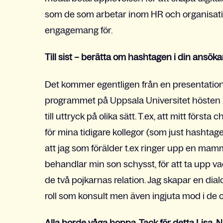
som de som arbetar inom HR och organisatio
engagemang för.
Till sist – berätta om hashtagen i din ansö
Det kommer egentligen från en presentatio
programmet på Uppsala Universitet hösten 
till uttryck på olika sätt. T.ex, att mitt för
för mina tidigare kollegor (som just hashtag
att jag som förälder t.ex ringer upp en mam
behandlar min son schysst, för att ta upp vad
de två pojkarnas relation. Jag skapar en di
roll som konsult men även ingjuta mod i de or