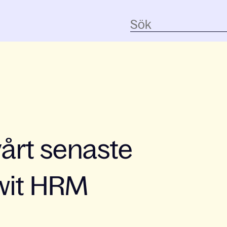
vårt senaste
owit HRM