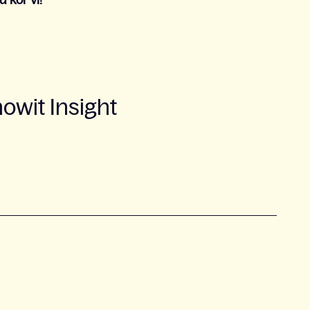
 kör vi!
wit Insight