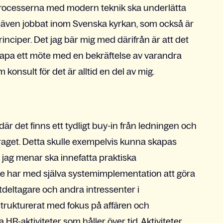
rocesserna med modern teknik ska underlätta
u även jobbat inom Svenska kyrkan, som också är
nciper. Det jag bär mig med därifrån är att det
apa ett möte med en bekräftelse av varandra
onsult för det är alltid en del av mig.
där det finns ett tydligt buy-in från ledningen och
draget. Detta skulle exempelvis kunna skapas
m jag menar ska innefatta praktiska
te har med själva systemimplementation att göra
ktdeltagare och andra intressenter i
strukturerat med fokus på affären och
HR-aktiviteter som håller över tid. Aktiviteter