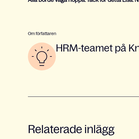
Alla borde våga hoppa. Tack för detta Lisa. Nu
Om författaren
HRM-teamet på Kno
Relaterade inlägg