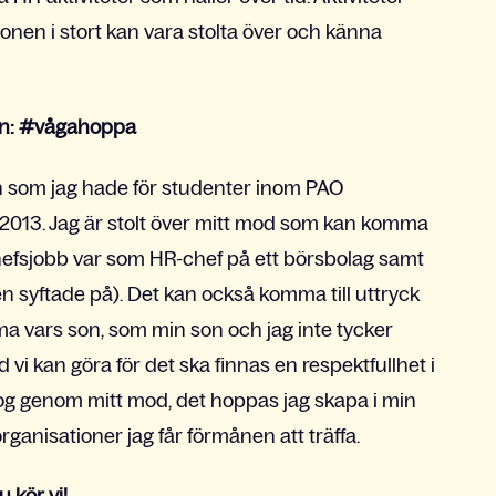
nen i stort kan vara stolta över och känna
kan: #vågahoppa
n som jag hade för studenter inom PAO
2013. Jag är stolt över mitt mod som kan komma
sta chefsjobb var som HR-chef på ett börsbolag samt
en syftade på). Det kan också komma till uttryck
ma vars son, som min son och jag inte tycker
 vi kan göra för det ska finnas en respektfullhet i
alog genom mitt mod, det hoppas jag skapa i min
ganisationer jag får förmånen att träffa.