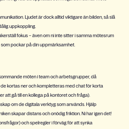
unikation. Ljudet är dock alltid viktigare än bilden, så slå
dålig uppkoppling.
 säkerställ fokus – även om ni inte sitter i samma mötesrum
ser som pockar på din uppmärksamhet.
rkommande möten i team och arbetsgrupper, då
n de kortas ner och kompletteras med chat för korta
 att gå till en kollega på kontoret och fråga).
unskap om de digitala verktyg som används. Hjälp
kniken skapar distans och onödig friktion. Ni har igen det!
onsfrågor) och spelregler i förväg för att synka