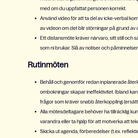
med om du uppfattat personen korrekt.
Använd video för att ta del av icke-verbal komm
av videon om det blir störningar på grund av 
Ett distansmöte kräver närvaro, sitt still och
som ni brukar. Slå av notiser och påminnel
Rutinmöten
Behåll och genomför redan inplanerade åte
ombokningar skapar ineffektivitet. Ibland ka
frågor som kräver snabb återkoppling (ersätter
Alla mötesdeltagare behöver ha tillräcklig k
varandra eller ta hjälp för att motverka att te
Skicka ut agenda, förberedelser (t.ex. reflekti