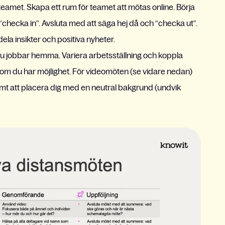
amet. Skapa ett rum för teamet att mötas online. Börja
hecka in”. Avsluta med att säga hej då och “checka ut”.
dela insikter och positiva nyheter.
 du jobbar hemma. Variera arbetsställning och koppla
om du har möjlighet. För videomöten (se vidare nedan)
samt att placera dig med en neutral bakgrund (undvik