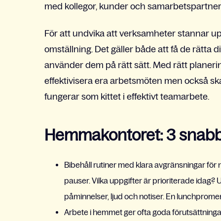
med kollegor, kunder och samarbetspartners
För att undvika att verksamheter stannar u
omställning. Det gäller både att få de rätta 
använder dem på rätt sätt. Med rätt planer
effektivisera era arbetsmöten men också ska
fungerar som kittet i effektivt teamarbete.
Hemmakontoret: 3 snabb
Bibehåll rutiner med klara avgränsningar för 
pauser. Vilka uppgifter är prioriterade idag? 
påminnelser, ljud och notiser. En lunchprome
Arbete i hemmet ger ofta goda förutsättningar