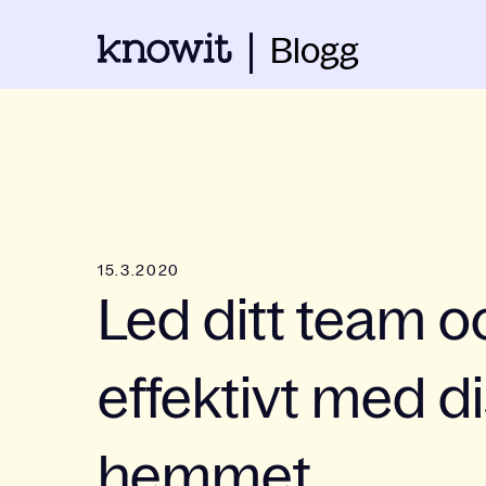
Blogg
15.3.2020
Led ditt team 
effektivt med d
hemmet