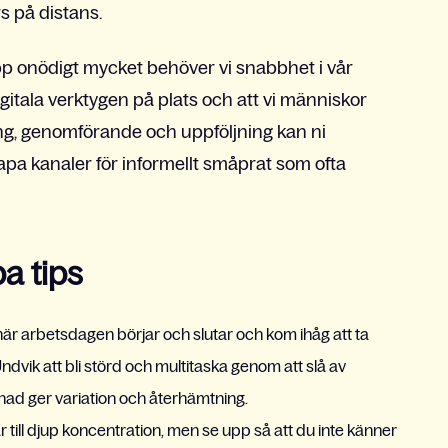
 på distans.
pp onödigt mycket behöver vi snabbhet i vår
digitala verktygen på plats och att vi människor
ing, genomförande och uppföljning kan ni
pa kanaler för informellt småprat som ofta
a tips
när arbetsdagen börjar och slutar och kom ihåg att ta
Undvik att bli störd och multitaska genom att slå av
nad ger variation och återhämtning.
 till djup koncentration, men se upp så att du inte känner