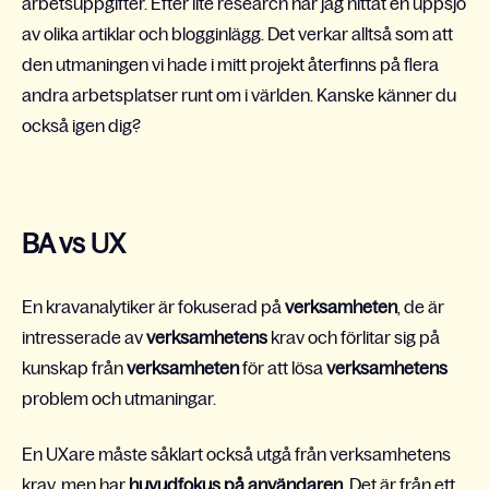
arbetsuppgifter. Efter lite research har jag hittat en uppsjö
av olika artiklar och blogginlägg. Det verkar alltså som att
den utmaningen vi hade i mitt projekt återfinns på flera
andra arbetsplatser runt om i världen. Kanske känner du
också igen dig?
BA vs UX
En kravanalytiker är fokuserad på
verksamheten
, de är
intresserade av
verksamhetens
krav och förlitar sig på
kunskap från
verksamheten
för att lösa
verksamhetens
problem och utmaningar.
En UXare måste såklart också utgå från verksamhetens
krav, men har
huvudfokus på användaren
. Det är från ett