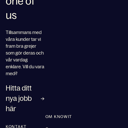
one of
us
Tillsammans med
våra kunder tar vi
fram bra grejer
som gör deras och
vår vardag
enklare. Vill du vara
med?
Hitta ditt
nya jobb
här
OM KNOWIT
KONTAKT