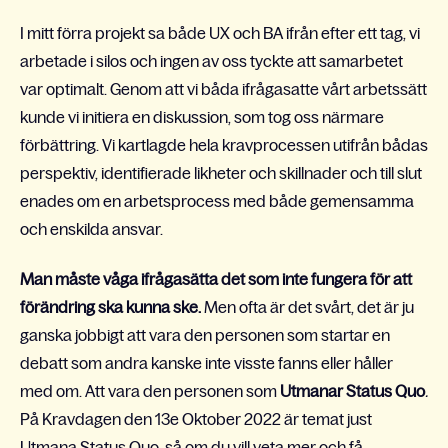
I mitt förra projekt sa både UX och BA ifrån efter ett tag, vi
arbetade i silos och ingen av oss tyckte att samarbetet
var optimalt. Genom att vi båda ifrågasatte vårt arbetssätt
kunde vi initiera en diskussion, som tog oss närmare
förbättring. Vi kartlagde hela kravprocessen utifrån bådas
perspektiv, identifierade likheter och skillnader och till slut
enades om en arbetsprocess med både gemensamma
och enskilda ansvar.
Man måste våga ifrågasätta det som inte fungera för att
förändring ska kunna ske.
Men ofta är det svårt, det är ju
ganska jobbigt att vara den personen som startar en
debatt som andra kanske inte visste fanns eller håller
med om. Att vara den personen som
Utmanar Status Quo
.
På Kravdagen den 13e Oktober 2022 är temat just
Utmana Status Quo, så om du vill veta mer och få