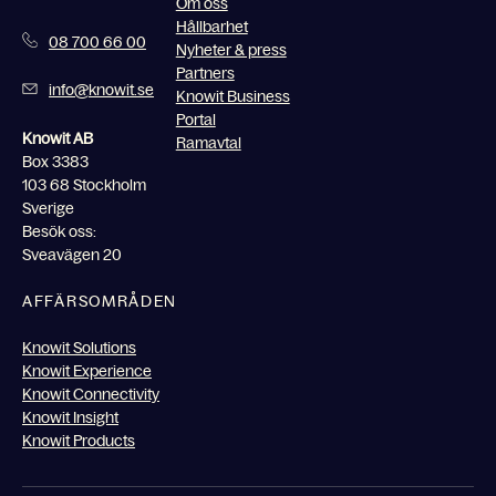
Om oss
Hållbarhet
08 700 66 00
Nyheter & press
Partners
info@knowit.se
Knowit Business
Portal
Knowit AB
Ramavtal
Box 3383
103 68 Stockholm
Sverige
Besök oss:
Sveavägen 20
AFFÄRSOMRÅDEN
Knowit Solutions
Knowit Experience
Knowit Connectivity
Knowit Insight
Knowit Products