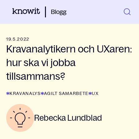
Blogg
19.5.2022
Kravanalytikern och UXaren:
hur ska vi jobba
tillsammans?
KRAVANALYS
AGILT SAMARBETE
UX
Rebecka Lundblad