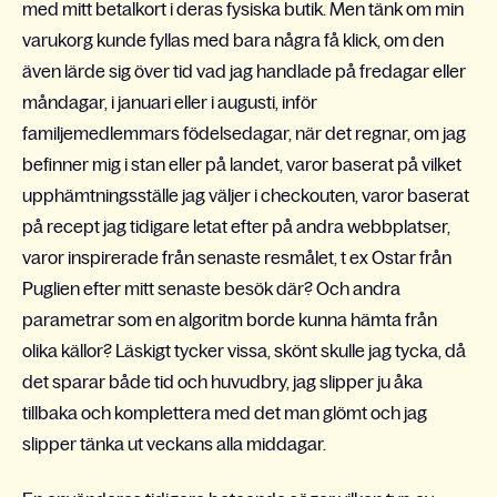
med mitt betalkort i deras fysiska butik. Men tänk om min
varukorg kunde fyllas med bara några få klick, om den
även lärde sig över tid vad jag handlade på fredagar eller
måndagar, i januari eller i augusti, inför
familjemedlemmars födelsedagar, när det regnar, om jag
befinner mig i stan eller på landet, varor baserat på vilket
upphämtningsställe jag väljer i checkouten, varor baserat
på recept jag tidigare letat efter på andra webbplatser,
varor inspirerade från senaste resmålet, t ex Ostar från
Puglien efter mitt senaste besök där? Och andra
parametrar som en algoritm borde kunna hämta från
olika källor? Läskigt tycker vissa, skönt skulle jag tycka, då
det sparar både tid och huvudbry, jag slipper ju åka
tillbaka och komplettera med det man glömt och jag
slipper tänka ut veckans alla middagar.