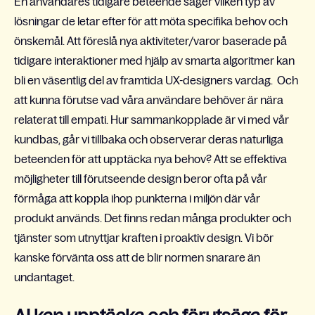
En användares tidigare beteende säger vilken typ av
lösningar de letar efter för att möta specifika behov och
önskemål. Att föreslå nya aktiviteter/varor baserade på
tidigare interaktioner med hjälp av smarta algoritmer kan
bli en väsentlig del av framtida UX-designers vardag. Och
att kunna förutse vad våra användare behöver är nära
relaterat till empati. Hur sammankopplade är vi med vår
kundbas, går vi tillbaka och observerar deras naturliga
beteenden för att upptäcka nya behov? Att se effektiva
möjligheter till förutseende design beror ofta på vår
förmåga att koppla ihop punkterna i miljön där vår
produkt används. Det finns redan många produkter och
tjänster som utnyttjar kraften i proaktiv design. Vi bör
kanske förvänta oss att de blir normen snarare än
undantaget.