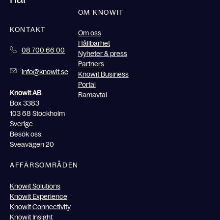
OM KNOWIT
KONTAKT
Om oss
Hållbarhet
08 700 66 00
Nyheter & press
Partners
info@knowit.se
Knowit Business
Portal
Knowit AB
Ramavtal
Box 3383
103 68 Stockholm
Sverige
Besök oss:
Sveavägen 20
AFFÄRSOMRÅDEN
Knowit Solutions
Knowit Experience
Knowit Connectivity
Knowit Insight