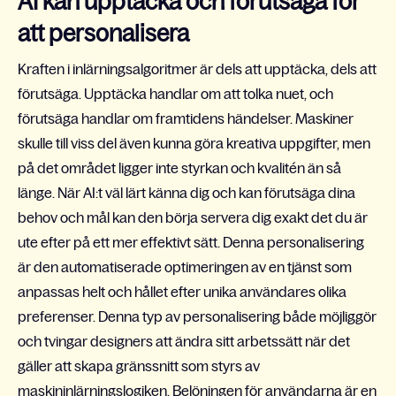
AI kan upptäcka och förutsäga för
att personalisera
Kraften i inlärningsalgoritmer är dels att upptäcka, dels att
förutsäga. Upptäcka handlar om att tolka nuet, och
förutsäga handlar om framtidens händelser. Maskiner
skulle till viss del även kunna göra kreativa uppgifter, men
på det området ligger inte styrkan och kvalitén än så
länge. När AI:t väl lärt känna dig och kan förutsäga dina
behov och mål kan den börja servera dig exakt det du är
ute efter på ett mer effektivt sätt. Denna personalisering
är den automatiserade optimeringen av en tjänst som
anpassas helt och hållet efter unika användares olika
preferenser. Denna typ av personalisering både möjliggör
och tvingar designers att ändra sitt arbetssätt när det
gäller att skapa gränssnitt som styrs av
maskininlärningslogiken. Belöningen för användarna är en