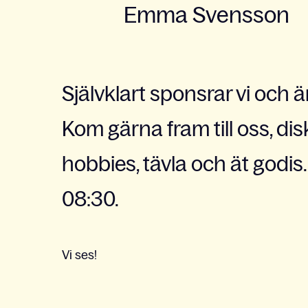
Emma Svensson
Självklart sponsrar vi och ä
Kom gärna fram till oss, di
hobbies, tävla och ät godi
08:30.
Vi ses!