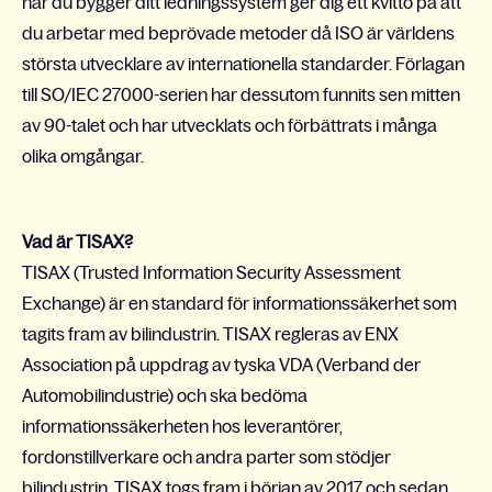
när du bygger ditt ledningssystem ger dig ett kvitto på att
du arbetar med beprövade metoder då ISO är världens
största utvecklare av internationella standarder. Förlagan
till SO/IEC 27000-serien har dessutom funnits sen mitten
av 90-talet och har utvecklats och förbättrats i många
olika omgångar.
Vad är TISAX?
TISAX (Trusted Information Security Assessment
Exchange) är en standard för informationssäkerhet som
tagits fram av bilindustrin. TISAX regleras av ENX
Association på uppdrag av tyska VDA (Verband der
Automobilindustrie) och ska bedöma
informationssäkerheten hos leverantörer,
fordonstillverkare och andra parter som stödjer
bilindustrin. TISAX togs fram i början av 2017 och sedan