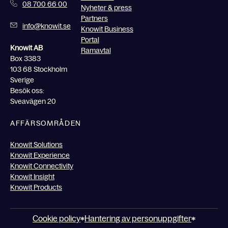
08 700 66 00
Nyheter & press
Partners
info@knowit.se
Knowit Business
Portal
Knowit AB
Ramavtal
Box 3383
103 68 Stockholm
Sverige
Besök oss:
Sveavägen 20
AFFÄRSOMRÅDEN
Knowit Solutions
Knowit Experience
Knowit Connectivity
Knowit Insight
Knowit Products
Cookie policy
Hantering av personuppgifter