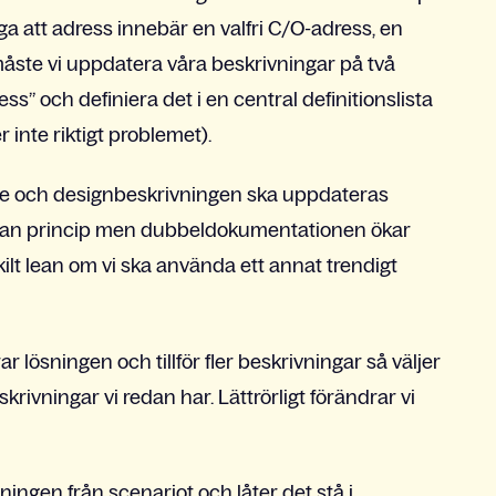
ydliga att adress innebär en valfri C/O-adress, en
åste vi uppdatera våra beskrivningar på två
ress” och definiera det i en central definitionslista
 inte riktigt problemet).
ande och designbeskrivningen ska uppdateras
sådan princip men dubbeldokumentationen ökar
rskilt lean om vi ska använda ett annat trendigt
ar lösningen och tillför fler beskrivningar så väljer
skrivningar vi redan har. Lättrörligt förändrar vi
vningen från scenariot och låter det stå i