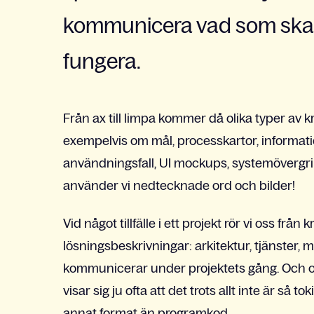
kommunicera vad som ska 
fungera.
Från ax till limpa kommer då olika typer av kra
exempelvis om mål, processkartor, informat
användningsfall, UI mockups, systemövergripan
använder vi nedtecknade ord och bilder!
Vid något tillfälle i ett projekt rör vi oss frå
lösningsbeskrivningar: arkitektur, tjänster, m
kommunicerar under projektets gång. Och oft
visar sig ju ofta att det trots allt inte är så 
annat format än programkod.