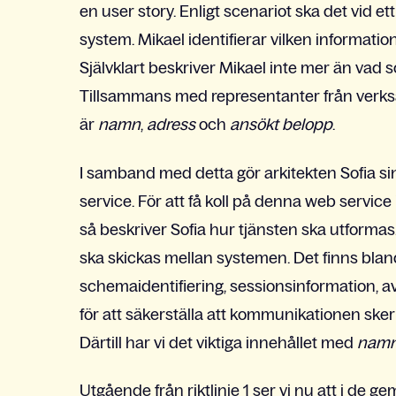
en user story. Enligt scenariot ska det vid ett v
system. Mikael identifierar vilken informatio
Självklart beskriver Mikael inte mer än vad 
Tillsammans med representanter från verks
är
namn
,
adress
och
ansökt belopp
.
I samband med detta gör arkitekten Sofia si
service. För att få koll på denna web service
så beskriver Sofia hur tjänsten ska utformas.
ska skickas mellan systemen. Det finns bla
schemaidentifiering, sessionsinformation, av
för att säkerställa att kommunikationen sker e
Därtill har vi det viktiga innehållet med
nam
Utgående från riktlinje 1 ser vi nu att i d