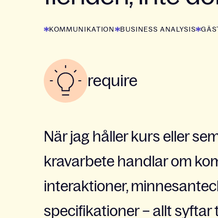
KOMMUNIKATION
BUSINESS ANALYSIS
GÄS
require
När jag håller kurs eller se
kravarbete handlar om ko
interaktioner, minnesantec
specifikationer – allt syftar