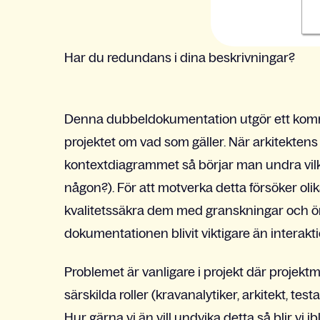
Har du redundans i dina beskrivningar?
Denna dubbeldokumentation utgör ett komm
projektet om vad som gäller. När arkitekten
kontextdiagrammet så börjar man undra vilk
någon?). För att motverka detta försöker olika
kvalitetssäkra dem med granskningar och öm
dokumentationen blivit viktigare än interak
Problemet är vanligare i projekt där projekt
särskilda roller (kravanalytiker, arkitekt, test
Hur gärna vi än vill undvika detta så blir vi