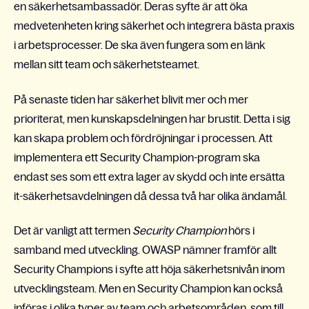
en säkerhetsambassadör. Deras syfte är att öka
medvetenheten kring säkerhet och integrera bästa praxis
i arbetsprocesser. De ska även fungera som en länk
mellan sitt team och säkerhetsteamet.
På senaste tiden har säkerhet blivit mer och mer
prioriterat, men kunskapsdelningen har brustit. Detta i sig
kan skapa problem och fördröjningar i processen. Att
implementera ett Security Champion-program ska
endast ses som ett extra lager av skydd och inte ersätta
it-säkerhetsavdelningen då dessa två har olika ändamål.
Det är vanligt att termen
Security Champion
hörs i
samband med utveckling. OWASP nämner framför allt
Security Champions i syfte att höja säkerhetsnivån inom
utvecklingsteam. Men en
Security Champion kan också
införas i olika typer av team och arbetsområden, som till