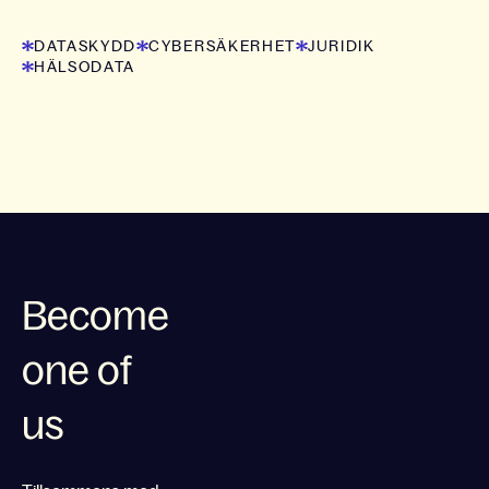
DATASKYDD
CYBERSÄKERHET
JURIDIK
HÄLSODATA
Become
one of
us