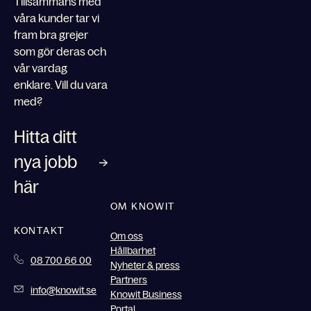
Tillsammans med
våra kunder tar vi
fram bra grejer
som gör deras och
vår vardag
enklare. Vill du vara
med?
Hitta ditt
nya jobb
här
OM KNOWIT
KONTAKT
Om oss
Hållbarhet
08 700 66 00
Nyheter & press
Partners
info@knowit.se
Knowit Business
Portal