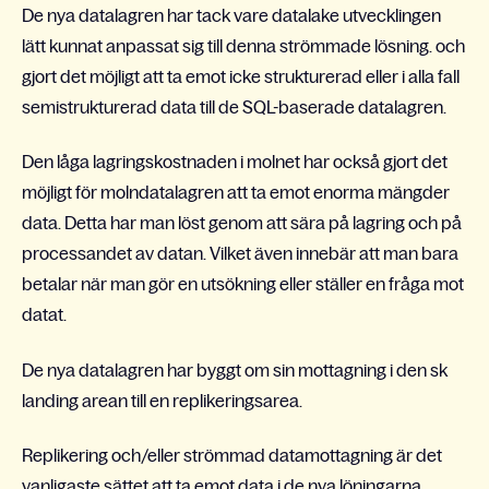
De nya datalagren har tack vare datalake utvecklingen
lätt kunnat anpassat sig till denna strömmade lösning. och
gjort det möjligt att ta emot icke strukturerad eller i alla fall
semistrukturerad data till de SQL-baserade datalagren.
Den låga lagringskostnaden i molnet har också gjort det
möjligt för molndatalagren att ta emot enorma mängder
data. Detta har man löst genom att sära på lagring och på
processandet av datan. Vilket även innebär att man bara
betalar när man gör en utsökning eller ställer en fråga mot
datat.
De nya datalagren har byggt om sin mottagning i den sk
landing arean till en replikeringsarea.
Replikering och/eller strömmad datamottagning är det
vanligaste sättet att ta emot data i de nya löningarna.