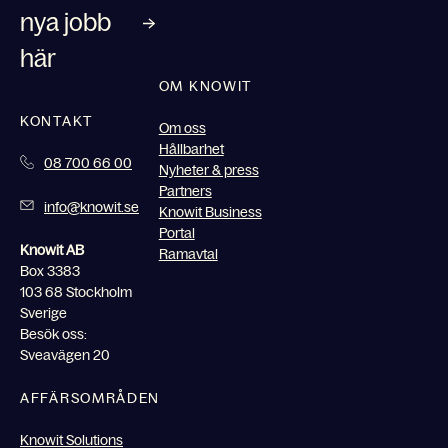
nya jobb
här
OM KNOWIT
KONTAKT
Om oss
Hållbarhet
08 700 66 00
Nyheter & press
Partners
info@knowit.se
Knowit Business
Portal
Knowit AB
Ramavtal
Box 3383
103 68 Stockholm
Sverige
Besök oss:
Sveavägen 20
AFFÄRSOMRÅDEN
Knowit Solutions