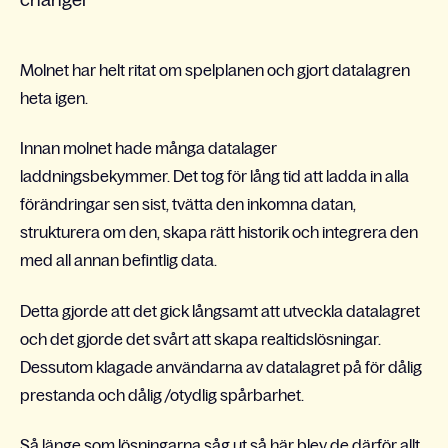
changer
Molnet har helt ritat om spelplanen och gjort datalagren
heta igen.
Innan molnet hade många datalager
laddningsbekymmer. Det tog för lång tid att ladda in alla
förändringar sen sist, tvätta den inkomna datan,
strukturera om den, skapa rätt historik och integrera den
med all annan befintlig data.
Detta gjorde att det gick långsamt att utveckla datalagret
och det gjorde det svårt att skapa realtidslösningar.
Dessutom klagade användarna av datalagret på för dålig
prestanda och dålig /otydlig spårbarhet.
Så länge som lösningarna såg ut så här blev de därför allt