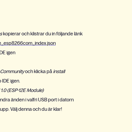
s
kopierar och klistrar du in följande länk
ge_esp8266com_index.json
IDE igen
 Community
och klicka på
install
o IDE igen.
.0 (ESP-12E Module)
ra änden i valfri USB port i datorn
pp. Välj denna och du är klar!