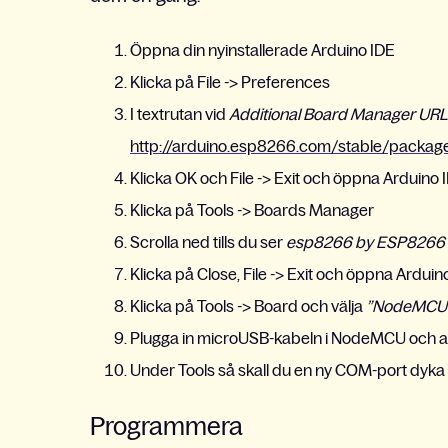
Öppna din nyinstallerade Arduino IDE
Klicka på File -> Preferences
I textrutan vid
Additional Board Manager URL
http://arduino.esp8266.com/stable/packa
Klicka OK och File -> Exit och öppna Arduino 
Klicka på Tools -> Boards Manager
Scrolla ned tills du ser
esp8266 by ESP8266
Klicka på Close, File -> Exit och öppna Arduin
Klicka på Tools -> Board och välja
”NodeMCU 1
Plugga in microUSB-kabeln i NodeMCU och and
Under Tools så skall du en ny COM-port dyka u
Programmera