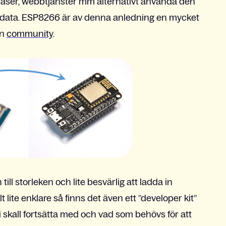
tabaser, webbtjänster mm alternativt använda den
 data. ESP8266 är av denna anledning en mycket
en
community
.
ill storleken och lite besvärlig att ladda in
t lite enklare så finns det även ett ”developer kit”
 vi skall fortsätta med och vad som behövs för att