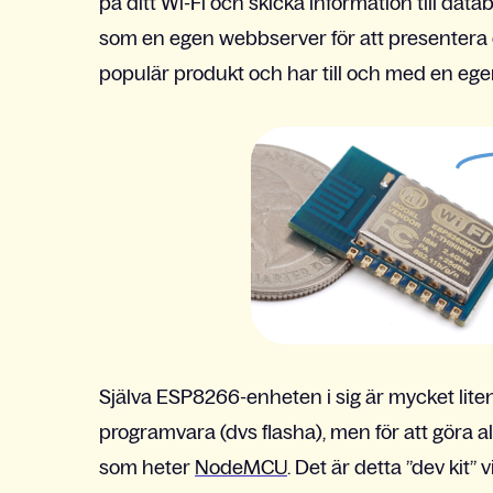
på ditt Wi-Fi och skicka information till da
som en egen webbserver för att presentera
populär produkt och har till och med en eg
Själva ESP8266-enheten i sig är mycket liten t
programvara (dvs flasha), men för att göra all
som heter
NodeMCU
. Det är detta ”dev kit”