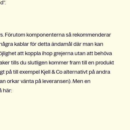
d”.
hövs. Förutom komponenterna så rekommenderar
 några kablar för detta ändamål där man kan
jlighet att koppla ihop grejerna utan att behöva
ker tills du slutligen kommer fram till en produkt
gligt på till exempel Kjell & Co alternativt på andra
man orkar vänta på leveransen). Men en
å här: