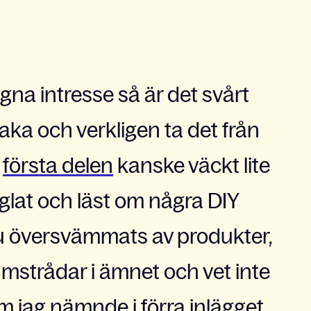
na intresse så är det svårt
lbaka och verkligen ta det från
t
första delen
kanske väckt lite
glat och läst om några DIY
du översvämmats av produkter,
mstrådar i ämnet och vet inte
Som jag nämnde i förra inlägget