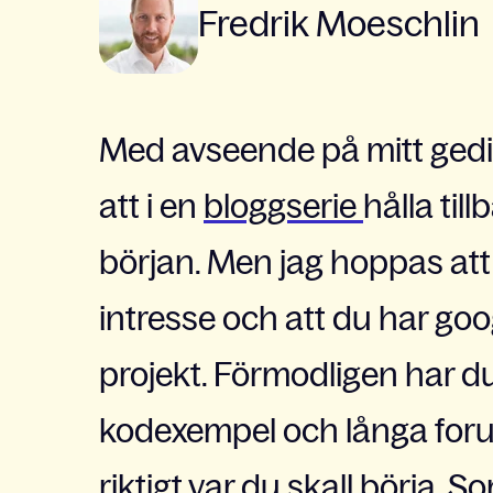
Fredrik Moeschlin
Med avseende på mitt gedig
att i en
bloggserie
hålla til
början. Men jag hoppas at
intresse och att du har goo
projekt. Förmodligen har 
kodexempel och långa foru
riktigt var du skall börja. 