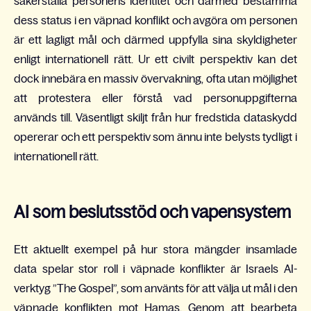
säkerställa personens identitet och därmed bestämma
dess status i en väpnad konflikt och avgöra om personen
är ett lagligt mål och därmed uppfylla sina skyldigheter
enligt internationell rätt. Ur ett civilt perspektiv kan det
dock innebära en massiv övervakning, ofta utan möjlighet
att protestera eller förstå vad personuppgifterna
används till. Väsentligt skiljt från hur fredstida dataskydd
opererar och ett perspektiv som ännu inte belysts tydligt i
internationell rätt.
AI som beslutsstöd och vapensystem
Ett aktuellt exempel på hur stora mängder insamlade
data spelar stor roll i väpnade konflikter är Israels AI-
verktyg ”The Gospel”, som använts för att välja ut mål i den
väpnade konflikten mot Hamas. Genom att bearbeta