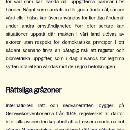
för vad som kan hända när uppgifterna hamnar i fel
händer. Något som samlats in för goda ändamål, såsom
vård eller hälsa, kan även användas för fientliga ändamål
under andra omständigheter. Förr eller senare kan
situationer uppstå där makten i vårt land utövas av
aktörer utan respekt för demokratiska principer. I ett
sådant scenario finns en påtaglig risk att register och
biometriska uppgifter, som i dag används för legitima
syften, istället kan vändas mot den egna befolkningen.
Rättsliga gråzoner
Internationell rätt och sedvanerätten bygger på
Genèvekonventionerna från 1948, regelverket är därför
inte i alla avseenden kapabelt att adressera moderna hot
såsom AI-användning. Internationell rätt ger således inte