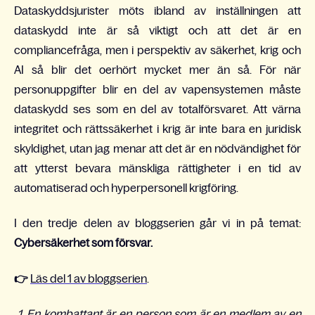
Dataskyddsjurister möts ibland av inställningen att
dataskydd inte är så viktigt och att det är en
compliancefråga, men i perspektiv av säkerhet, krig och
AI så blir det oerhört mycket mer än så. För när
personuppgifter blir en del av vapensystemen måste
dataskydd ses som en del av totalförsvaret. Att värna
integritet och rättssäkerhet i krig är inte bara en juridisk
skyldighet, utan jag menar att det är en nödvändighet för
att ytterst bevara mänskliga rättigheter i en tid av
automatiserad och hyperpersonell krigföring.
I den tredje delen av bloggserien går vi in på temat:
Cybersäkerhet som försvar.
👉
Läs del 1 av bloggserien
.
1. En kombattant är en person som är en medlem av en