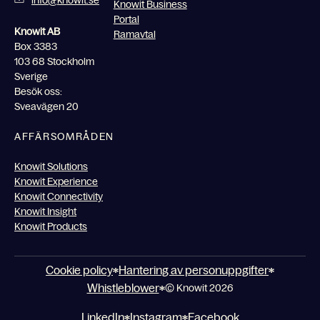
info@knowit.se
Knowit Business
Portal
Knowit AB
Ramavtal
Box 3383
103 68 Stockholm
Sverige
Besök oss:
Sveavägen 20
AFFÄRSOMRÅDEN
Knowit Solutions
Knowit Experience
Knowit Connectivity
Knowit Insight
Knowit Products
Cookie policy
Hantering av personuppgifter
Whistleblower
© Knowit 2026
LinkedIn
Instagram
Facebook