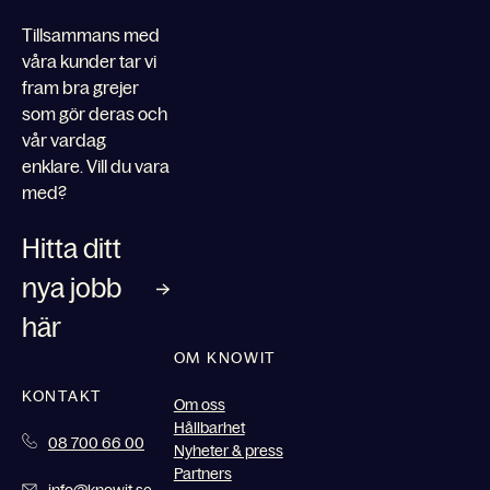
Tillsammans med
våra kunder tar vi
fram bra grejer
som gör deras och
vår vardag
enklare. Vill du vara
med?
Hitta ditt
nya jobb
här
OM KNOWIT
KONTAKT
Om oss
Hållbarhet
08 700 66 00
Nyheter & press
Partners