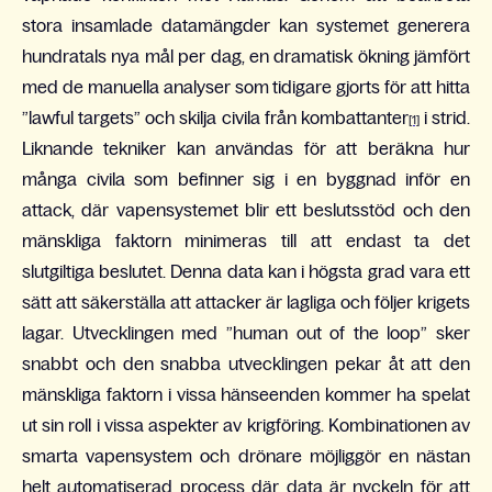
stora insamlade datamängder kan systemet generera
hundratals nya mål per dag, en dramatisk ökning jämfört
med de manuella analyser som tidigare gjorts för att hitta
”lawful targets” och skilja civila från kombattanter
i strid.
[1]
Liknande tekniker kan användas för att beräkna hur
många civila som befinner sig i en byggnad inför en
attack, där vapensystemet blir ett beslutsstöd och den
mänskliga faktorn minimeras till att endast ta det
slutgiltiga beslutet. Denna data kan i högsta grad vara ett
sätt att säkerställa att attacker är lagliga och följer krigets
lagar. Utvecklingen med ”human out of the loop” sker
snabbt och den snabba utvecklingen pekar åt att den
mänskliga faktorn i vissa hänseenden kommer ha spelat
ut sin roll i vissa aspekter av krigföring. Kombinationen av
smarta vapensystem och drönare möjliggör en nästan
helt automatiserad process där data är nyckeln för att