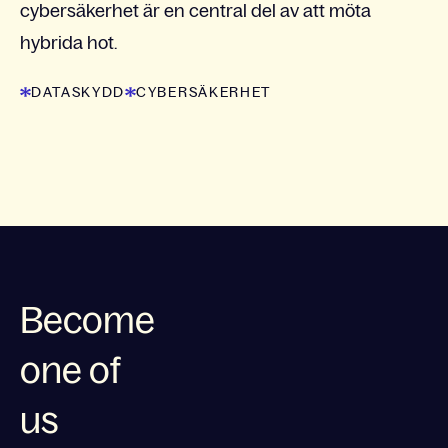
cybersäkerhet är en central del av att möta
hybrida hot.
DATASKYDD
CYBERSÄKERHET
Become
one of
us