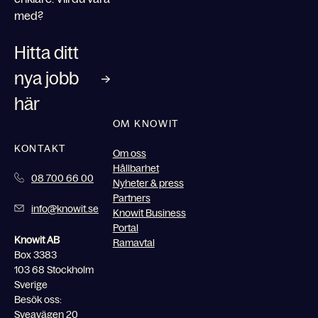
med?
Hitta ditt
nya jobb
här
OM KNOWIT
KONTAKT
Om oss
Hållbarhet
08 700 66 00
Nyheter & press
Partners
info@knowit.se
Knowit Business
Portal
Knowit AB
Ramavtal
Box 3383
103 68 Stockholm
Sverige
Besök oss:
Sveavägen 20