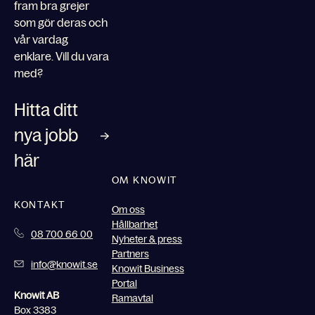
fram bra grejer
som gör deras och
vår vardag
enklare. Vill du vara
med?
Hitta ditt
nya jobb
här
OM KNOWIT
KONTAKT
Om oss
Hållbarhet
08 700 66 00
Nyheter & press
Partners
info@knowit.se
Knowit Business
Portal
Knowit AB
Ramavtal
Box 3383