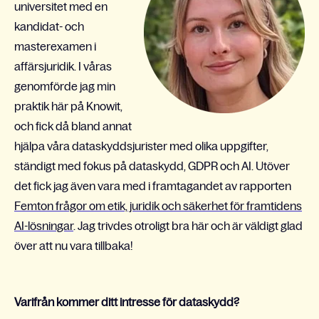
universitet med en
kandidat- och
masterexamen i
affärsjuridik. I våras
genomförde jag min
praktik här på Knowit,
och fick då bland annat
hjälpa våra dataskyddsjurister med olika uppgifter,
ständigt med fokus på dataskydd, GDPR och AI. Utöver
det fick jag även vara med i framtagandet av rapporten
Femton frågor om etik, juridik och säkerhet för framtidens
AI-lösningar
. Jag trivdes otroligt bra här och är väldigt glad
över att nu vara tillbaka!
Varifrån kommer ditt intresse för dataskydd?