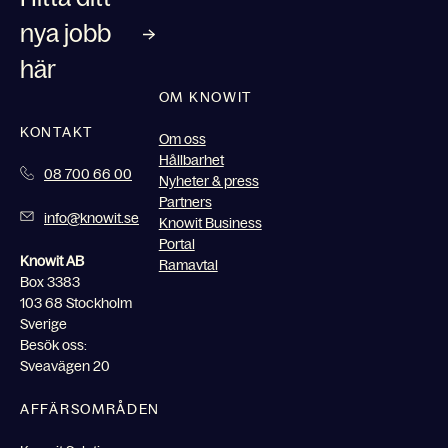
nya jobb
här
OM KNOWIT
KONTAKT
Om oss
Hållbarhet
08 700 66 00
Nyheter & press
Partners
info@knowit.se
Knowit Business
Portal
Knowit AB
Ramavtal
Box 3383
103 68 Stockholm
Sverige
Besök oss:
Sveavägen 20
AFFÄRSOMRÅDEN