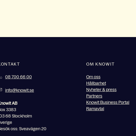
KONTAKT
OM KNOWIT
08 700 66 00
Om oss
Hållbarhet
Nyheter & press
info@knowit.se
Partners
Knowit Business Portal
Knowit AB
Ramavtal
Box 3383
03 68 Stockholm
verige
esök oss: Sveavägen 20