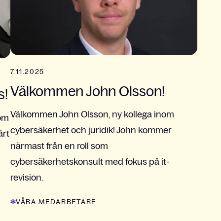
7.11.2025
Välkommen John Olsson!
s!
Välkommen John Olsson, ny kollega inom
som
cybersäkerhet och juridik! John kommer
årt
närmast från en roll som
cybersäkerhetskonsult med fokus på it-
revision.
VÅRA MEDARBETARE