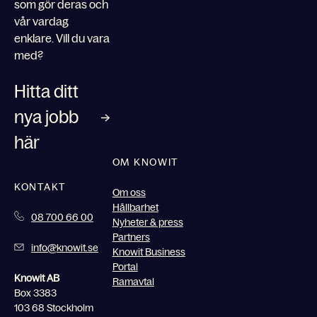
som gör deras och
vår vardag
enklare. Vill du vara
med?
Hitta ditt
nya jobb
här
OM KNOWIT
KONTAKT
Om oss
Hållbarhet
08 700 66 00
Nyheter & press
Partners
info@knowit.se
Knowit Business
Portal
Knowit AB
Ramavtal
Box 3383
103 68 Stockholm