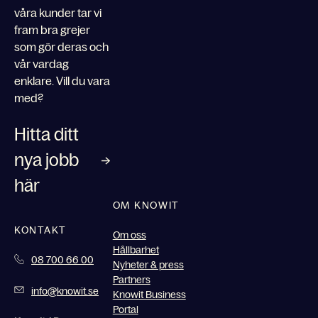
våra kunder tar vi
fram bra grejer
som gör deras och
vår vardag
enklare. Vill du vara
med?
Hitta ditt
nya jobb
här
OM KNOWIT
KONTAKT
Om oss
Hållbarhet
08 700 66 00
Nyheter & press
Partners
info@knowit.se
Knowit Business
Portal