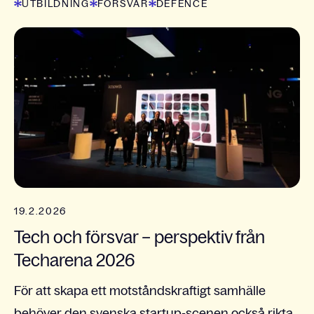
UTBILDNING
FÖRSVAR
DEFENCE
19.2.2026
Tech och försvar – perspektiv från
Techarena 2026
För att skapa ett motståndskraftigt samhälle
behöver den svenska startup-scenen också rikta