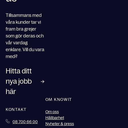
Tillsammans med
våra kunder tar vi
fram bra grejer
som gör deras och
vår vardag
enklare. Vill du vara
med?
Hitta ditt
nya jobb
här
OM KNOWIT
KONTAKT
Om oss
Hållbarhet
08 700 66 00
Nyheter & press