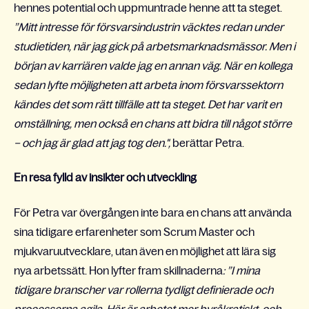
hennes potential och uppmuntrade henne att ta steget.
”Mitt intresse för försvarsindustrin väcktes redan under
studietiden, när jag gick på arbetsmarknadsmässor. Men i
början av karriären valde jag en annan väg. När en kollega
sedan lyfte möjligheten att arbeta inom försvarssektorn
kändes det som rätt tillfälle att ta steget. Det har varit en
omställning, men också en chans att bidra till något större
– och jag är glad att jag tog den.",
berättar Petra.
En resa fylld av insikter och utveckling
För Petra var övergången inte bara en chans att använda
sina tidigare erfarenheter som Scrum Master och
mjukvaruutvecklare, utan även en möjlighet att lära sig
nya arbetssätt. Hon lyfter fram skillnaderna
: ”I mina
tidigare branscher var rollerna tydligt definierade och
processerna agila. Här är arbetet mer byråkratiskt, och