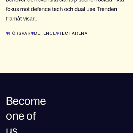
fokus mot defence tech och dual use. Trenden
framåt visar...
FÖRSVAR
DEFENCE
TECHARENA
Become
one of
us